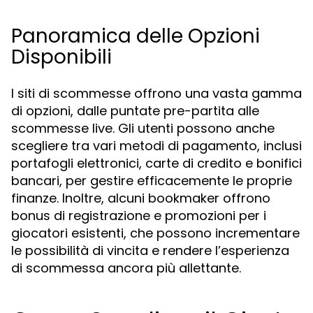
Panoramica delle Opzioni
Disponibili
I siti di scommesse offrono una vasta gamma
di opzioni, dalle puntate pre-partita alle
scommesse live. Gli utenti possono anche
scegliere tra vari metodi di pagamento, inclusi
portafogli elettronici, carte di credito e bonifici
bancari, per gestire efficacemente le proprie
finanze. Inoltre, alcuni bookmaker offrono
bonus di registrazione e promozioni per i
giocatori esistenti, che possono incrementare
le possibilità di vincita e rendere l’esperienza
di scommessa ancora più allettante.