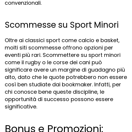
convenzionali.
Scommesse su Sport Minori
Oltre ai classici sport come calcio e basket,
molti siti scommesse offrono opzioni per
eventi più rari. Scommettere su sport minori
come il rugby o le corse dei cani può
significare avere un margine di guadagno più
alto, dato che le quote potrebbero non essere
così ben studiate dai bookmaker. Infatti, per
chi conosce bene queste discipline, le
opportunità di successo possono essere
significative.
Bonus e Promozioni: