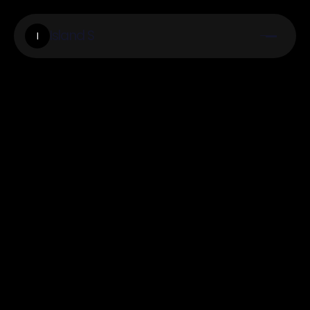
Island S
I