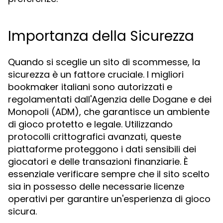
Importanza della Sicurezza
Quando si sceglie un sito di scommesse, la
sicurezza è un fattore cruciale. I migliori
bookmaker italiani sono autorizzati e
regolamentati dall'Agenzia delle Dogane e dei
Monopoli (ADM), che garantisce un ambiente
di gioco protetto e legale. Utilizzando
protocolli crittografici avanzati, queste
piattaforme proteggono i dati sensibili dei
giocatori e delle transazioni finanziarie. È
essenziale verificare sempre che il sito scelto
sia in possesso delle necessarie licenze
operativi per garantire un'esperienza di gioco
sicura.