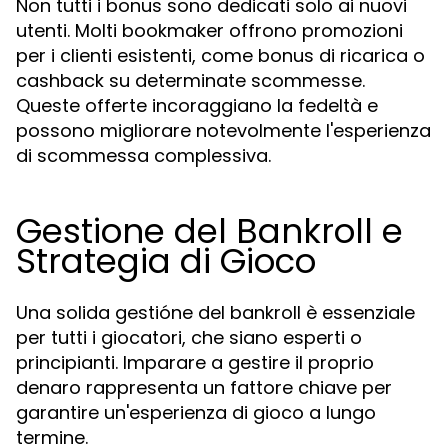
Non tutti i bonus sono dedicati solo ai nuovi
utenti. Molti bookmaker offrono promozioni
per i clienti esistenti, come bonus di ricarica o
cashback su determinate scommesse.
Queste offerte incoraggiano la fedeltà e
possono migliorare notevolmente l'esperienza
di scommessa complessiva.
Gestione del Bankroll e
Strategia di Gioco
Una solida gestióne del bankroll è essenziale
per tutti i giocatori, che siano esperti o
principianti. Imparare a gestire il proprio
denaro rappresenta un fattore chiave per
garantire un'esperienza di gioco a lungo
termine.