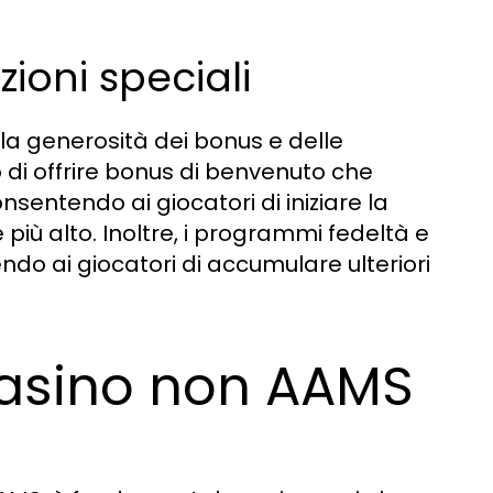
ioni speciali
la generosità dei bonus e delle
 di offrire bonus di benvenuto che
sentendo ai giocatori di iniziare la
più alto. Inoltre, i programmi fedeltà e
ndo ai giocatori di accumulare ulteriori
casino non AAMS