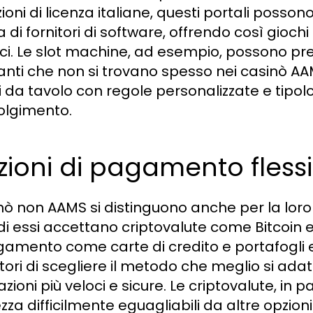
zioni di licenza italiane, questi portali poss
di fornitori di software, offrendo così giochi u
ici. Le slot machine, ad esempio, possono pr
tanti che non si trovano spesso nei casinò AAM
i da tavolo con regole personalizzate e tipolo
olgimento.
ioni di pagamento flessib
inò non AAMS si distinguono anche per la loro
 di essi accettano criptovalute come Bitcoin e
gamento come carte di credito e portafogli e
tori di scegliere il metodo che meglio si adat
zioni più veloci e sicure. Le criptovalute, in p
zza difficilmente eguagliabili da altre opzioni