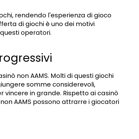
chi, rendendo l'esperienza di gioco
ferta di giochi è uno dei motivi
 questi operatori.
ogressivi
asinò non AAMS. Molti di questi giochi
giungere somme considerevoli,
 vincere in grande. Rispetto ai casinò
dai non AAMS possono attrarre i giocatori