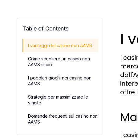
Table of Contents
I 
I vantaggi dei casino non AAMS
I cas
Come scegliere un casino non
AAMS sicuro
merca
dall'
I popolari giochi nei casino non
intere
AAMS
offre 
Strategie per massimizzare le
vincite
Mag
Domande frequenti sui casino non
AAMS
I casi