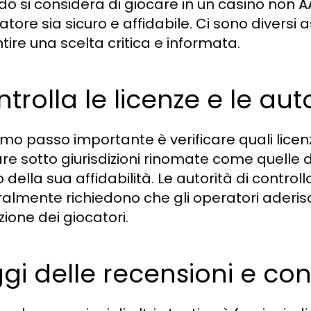
o si considera di giocare in un casino non 
atore sia sicuro e affidabile. Ci sono diversi
tire una scelta critica e informata.
trolla le licenze e le auto
imo passo importante è verificare quali licen
re sotto giurisdizioni rinomate come quelle 
della sua affidabilità. Le autorità di control
almente richiedono che gli operatori aderisc
zione dei giocatori.
gi delle recensioni e con