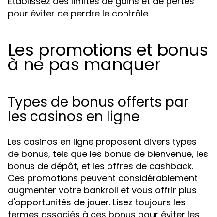
Établissez des limites de gains et de pertes
pour éviter de perdre le contrôle.
Les promotions et bonus
à ne pas manquer
Types de bonus offerts par
les casinos en ligne
Les casinos en ligne proposent divers types
de bonus, tels que les bonus de bienvenue, les
bonus de dépôt, et les offres de cashback.
Ces promotions peuvent considérablement
augmenter votre bankroll et vous offrir plus
d'opportunités de jouer. Lisez toujours les
termes associés à ces bonus pour éviter les