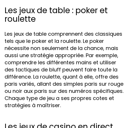
Les jeux de table : poker et
roulette
Les jeux de table comprennent des classiques
tels que le poker et la roulette. Le poker
nécessite non seulement de la chance, mais
aussi une stratégie appropriée. Par exemple,
comprendre les différentes mains et utiliser
des tactiques de bluff peuvent faire toute la
différence. La roulette, quant à elle, offre des
paris variés, allant des simples paris sur rouge
ou noir aux paris sur des numéros spécifiques.
Chaque type de jeu a ses propres cotes et
stratégies à maîtriser.
Les jeux de casino en direct