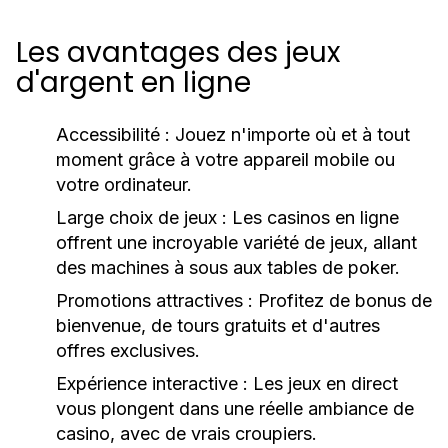
Les avantages des jeux
d'argent en ligne
Accessibilité :
Jouez n'importe où et à tout
moment grâce à votre appareil mobile ou
votre ordinateur.
Large choix de jeux :
Les casinos en ligne
offrent une incroyable variété de jeux, allant
des machines à sous aux tables de poker.
Promotions attractives :
Profitez de bonus de
bienvenue, de tours gratuits et d'autres
offres exclusives.
Expérience interactive :
Les jeux en direct
vous plongent dans une réelle ambiance de
casino, avec de vrais croupiers.