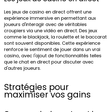
Les jeux de casino en direct offrent une
expérience immersive en permettant aux
joueurs d'interagir avec de véritables
croupiers via une vidéo en direct. Des jeux
comme le blackjack, la roulette et le baccarat
sont souvent disponibles. Cette expérience
renforce le sentiment de jouer dans un vrai
casino, avec l'ajout de fonctionnalités telles
que le chat en direct pour discuter avec
d'autres joueurs.
Stratégies pour
maximiser vos gains