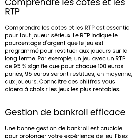
Comprendre les cotes et les
RTP
Comprendre les cotes et les RTP est essentiel
pour tout joueur sérieux. Le RTP indique le
pourcentage d'argent que le jeu est
programmé pour restituer aux joueurs sur le
long terme. Par exemple, un jeu avec un RTP
de 95 % signifie que pour chaque 100 euros
pariés, 95 euros seront restitués, en moyenne,
aux joueurs. Connaitre ces chiffres vous
aidera à choisir les jeux les plus rentables.
Gestion de bankroll efficace
Une bonne gestion de bankroll est cruciale
pour prolonger votre expérience de jeu. Fixez