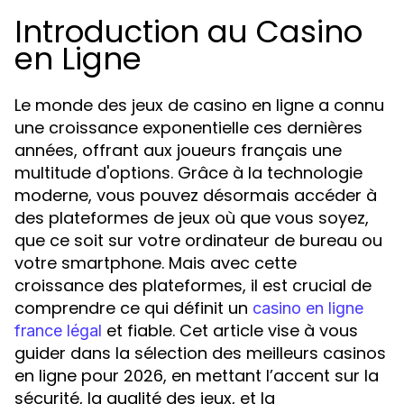
Introduction au Casino
en Ligne
Le monde des jeux de casino en ligne a connu
une croissance exponentielle ces dernières
années, offrant aux joueurs français une
multitude d'options. Grâce à la technologie
moderne, vous pouvez désormais accéder à
des plateformes de jeux où que vous soyez,
que ce soit sur votre ordinateur de bureau ou
votre smartphone. Mais avec cette
croissance des plateformes, il est crucial de
comprendre ce qui définit un
casino en ligne
et fiable. Cet article vise à vous
france légal
guider dans la sélection des meilleurs casinos
en ligne pour 2026, en mettant l’accent sur la
sécurité, la qualité des jeux, et la