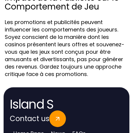
Comportement de Jeu
Les promotions et publicités peuvent
influencer les comportements des joueurs.
Soyez conscient de la manière dont les
casinos présentent leurs offres et souvenez-
vous que les jeux sont conçus pour être
amusants et divertissants, pas pour générer
des revenus. Gardez toujours une approche
critique face à ces promotions.
Island S
Contact us