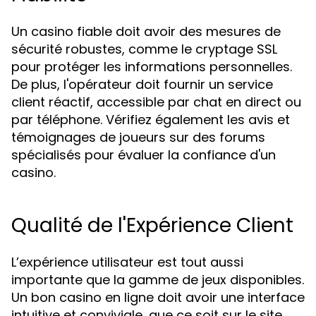
Un casino fiable doit avoir des mesures de
sécurité robustes, comme le cryptage SSL
pour protéger les informations personnelles.
De plus, l'opérateur doit fournir un service
client réactif, accessible par chat en direct ou
par téléphone. Vérifiez également les avis et
témoignages de joueurs sur des forums
spécialisés pour évaluer la confiance d'un
casino.
Qualité de l'Expérience Client
L’expérience utilisateur est tout aussi
importante que la gamme de jeux disponibles.
Un bon casino en ligne doit avoir une interface
intuitive et conviviale, que ce soit sur le site