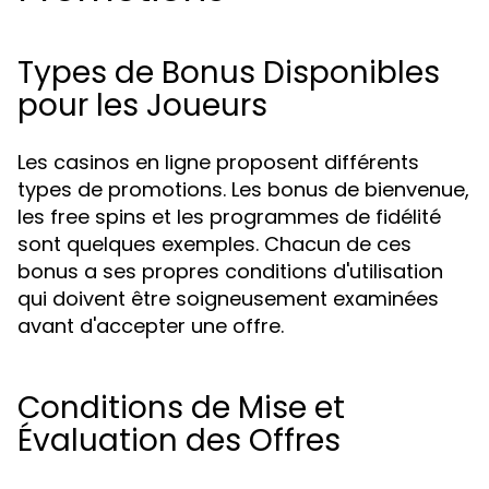
Types de Bonus Disponibles
pour les Joueurs
Les casinos en ligne proposent différents
types de promotions. Les bonus de bienvenue,
les free spins et les programmes de fidélité
sont quelques exemples. Chacun de ces
bonus a ses propres conditions d'utilisation
qui doivent être soigneusement examinées
avant d'accepter une offre.
Conditions de Mise et
Évaluation des Offres