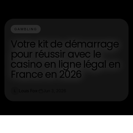
GAMBLING
Votre kit de démarrage
pour réussir avec le
casino en ligne légal en
France en 2026
Louis Fox
Jun 3, 2026
L