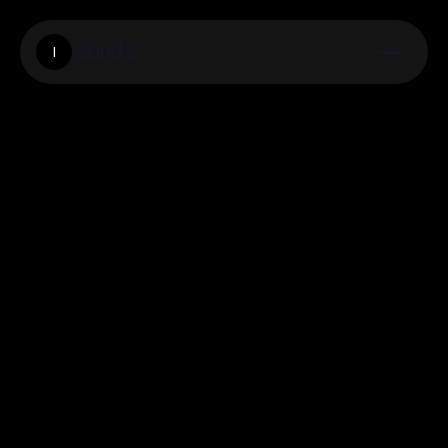
Island S
I