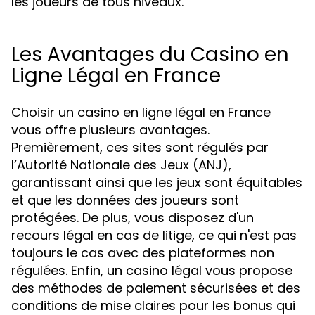
les joueurs de tous niveaux.
Les Avantages du Casino en
Ligne Légal en France
Choisir un casino en ligne légal en France
vous offre plusieurs avantages.
Premièrement, ces sites sont régulés par
l’Autorité Nationale des Jeux (ANJ),
garantissant ainsi que les jeux sont équitables
et que les données des joueurs sont
protégées. De plus, vous disposez d'un
recours légal en cas de litige, ce qui n'est pas
toujours le cas avec des plateformes non
régulées. Enfin, un casino légal vous propose
des méthodes de paiement sécurisées et des
conditions de mise claires pour les bonus qui