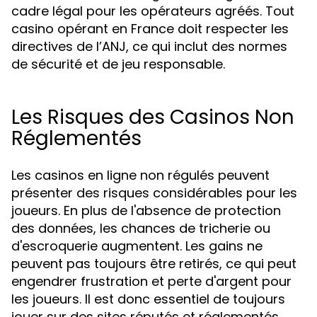
cadre légal pour les opérateurs agréés. Tout
casino opérant en France doit respecter les
directives de l’ANJ, ce qui inclut des normes
de sécurité et de jeu responsable.
Les Risques des Casinos Non
Réglementés
Les casinos en ligne non régulés peuvent
présenter des risques considérables pour les
joueurs. En plus de l'absence de protection
des données, les chances de tricherie ou
d'escroquerie augmentent. Les gains ne
peuvent pas toujours être retirés, ce qui peut
engendrer frustration et perte d'argent pour
les joueurs. Il est donc essentiel de toujours
jouer sur des sites réputés et réglementés.