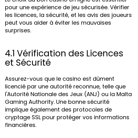
pour une expérience de jeu sécurisée. Vérifier
les licences, la sécurité, et les avis des joueurs
peut vous aider à éviter les mauvaises
surprises.
4.1 Vérification des Licences
et Sécurité
Assurez-vous que le casino est dûment
licencié par une autorité reconnue, telle que
l'Autorité Nationale des Jeux (ANJ) ou la Malta
Gaming Authority. Une bonne sécurité
implique également des protocoles de
cryptage SSL pour protéger vos informations
financières.