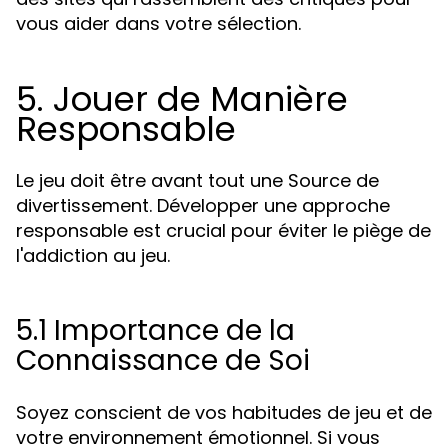
vous aider dans votre sélection.
5. Jouer de Manière
Responsable
Le jeu doit être avant tout une Source de
divertissement. Développer une approche
responsable est crucial pour éviter le piège de
l'addiction au jeu.
5.1 Importance de la
Connaissance de Soi
Soyez conscient de vos habitudes de jeu et de
votre environnement émotionnel. Si vous