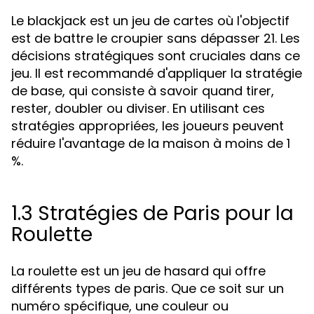
Le blackjack est un jeu de cartes où l'objectif
est de battre le croupier sans dépasser 21. Les
décisions stratégiques sont cruciales dans ce
jeu. Il est recommandé d'appliquer la stratégie
de base, qui consiste à savoir quand tirer,
rester, doubler ou diviser. En utilisant ces
stratégies appropriées, les joueurs peuvent
réduire l'avantage de la maison à moins de 1
%.
1.3 Stratégies de Paris pour la
Roulette
La roulette est un jeu de hasard qui offre
différents types de paris. Que ce soit sur un
numéro spécifique, une couleur ou