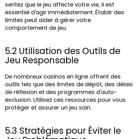
sentez que le jeu affecte votre vie, il est
essentiel d'agir immédiatement. Établir des
limites peut aider à gérer votre
comportement de jeu.
5.2 Utilisation des Outils de
Jeu Responsable
De nombreux casinos en ligne offrent des
outils tels que des limites de dépôt, des délais
de réflexion et des programmes d'auto-
exclusion. Utilisez ces ressources pour vous
protéger et assurer un jeu sain.
5.3 Stratégies pour Éviter le