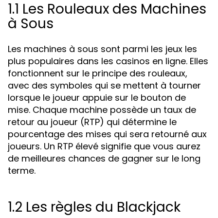
1.1 Les Rouleaux des Machines
à Sous
Les machines à sous sont parmi les jeux les
plus populaires dans les casinos en ligne. Elles
fonctionnent sur le principe des rouleaux,
avec des symboles qui se mettent à tourner
lorsque le joueur appuie sur le bouton de
mise. Chaque machine possède un taux de
retour au joueur (RTP) qui détermine le
pourcentage des mises qui sera retourné aux
joueurs. Un RTP élevé signifie que vous aurez
de meilleures chances de gagner sur le long
terme.
1.2 Les règles du Blackjack