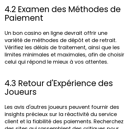
4.2 Examen des Méthodes de
Paiement
Un bon casino en ligne devrait offrir une
variété de méthodes de dépôt et de retrait.
Vérifiez les délais de traitement, ainsi que les
limites minimales et maximales, afin de choisir
celui qui répond le mieux à vos attentes.
4.3 Retour d'Expérience des
Joueurs
Les avis d'autres joueurs peuvent fournir des
insights précieux sur la réactivité du service
client et la fiabilité des paiements. Recherchez
des sites qui rassemblent des critiques pour