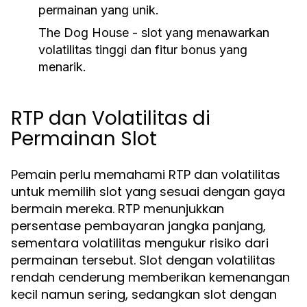
permainan yang unik.
The Dog House - slot yang menawarkan
volatilitas tinggi dan fitur bonus yang
menarik.
RTP dan Volatilitas di
Permainan Slot
Pemain perlu memahami RTP dan volatilitas
untuk memilih slot yang sesuai dengan gaya
bermain mereka. RTP menunjukkan
persentase pembayaran jangka panjang,
sementara volatilitas mengukur risiko dari
permainan tersebut. Slot dengan volatilitas
rendah cenderung memberikan kemenangan
kecil namun sering, sedangkan slot dengan