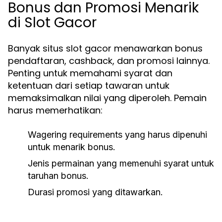
Bonus dan Promosi Menarik
di Slot Gacor
Banyak situs slot gacor menawarkan bonus
pendaftaran, cashback, dan promosi lainnya.
Penting untuk memahami syarat dan
ketentuan dari setiap tawaran untuk
memaksimalkan nilai yang diperoleh. Pemain
harus memerhatikan:
Wagering requirements yang harus dipenuhi
untuk menarik bonus.
Jenis permainan yang memenuhi syarat untuk
taruhan bonus.
Durasi promosi yang ditawarkan.