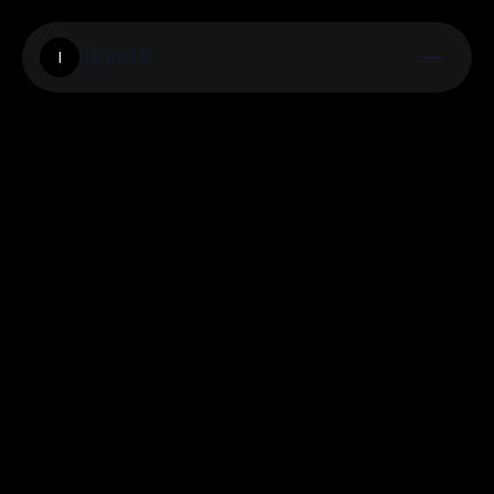
Island S
I