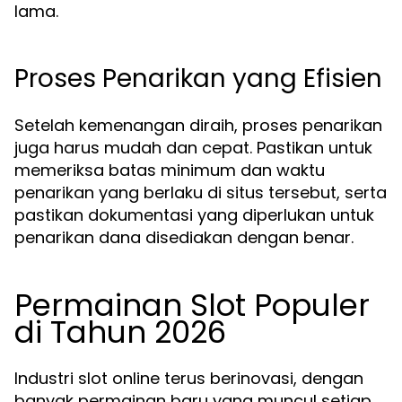
lama.
Proses Penarikan yang Efisien
Setelah kemenangan diraih, proses penarikan
juga harus mudah dan cepat. Pastikan untuk
memeriksa batas minimum dan waktu
penarikan yang berlaku di situs tersebut, serta
pastikan dokumentasi yang diperlukan untuk
penarikan dana disediakan dengan benar.
Permainan Slot Populer
di Tahun 2026
Industri slot online terus berinovasi, dengan
banyak permainan baru yang muncul setiap