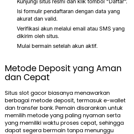
Kunjungi situs resmi dan klik tombol “Daftar”.
Isi formulir pendaftaran dengan data yang
akurat dan valid.
Verifikasi akun melalui email atau SMS yang
dikirim oleh situs.
Mulai bermain setelah akun aktif.
Metode Deposit yang Aman
dan Cepat
Situs slot gacor biasanya menawarkan
berbagai metode deposit, termasuk e-wallet
dan transfer bank. Pemain disarankan untuk
memilih metode yang paling nyaman serta
yang memiliki waktu proses cepat, sehingga
dapat segera bermain tanpa menunggu