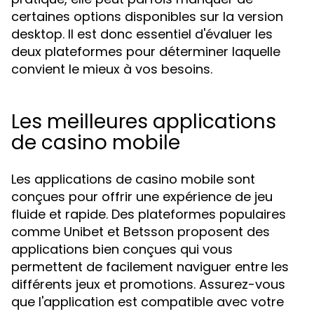
certaines options disponibles sur la version
desktop. Il est donc essentiel d'évaluer les
deux plateformes pour déterminer laquelle
convient le mieux à vos besoins.
Les meilleures applications
de casino mobile
Les applications de casino mobile sont
conçues pour offrir une expérience de jeu
fluide et rapide. Des plateformes populaires
comme Unibet et Betsson proposent des
applications bien conçues qui vous
permettent de facilement naviguer entre les
différents jeux et promotions. Assurez-vous
que l'application est compatible avec votre