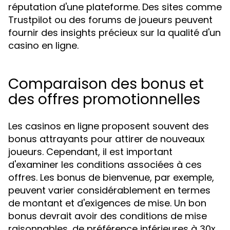
réputation d'une plateforme. Des sites comme
Trustpilot ou des forums de joueurs peuvent
fournir des insights précieux sur la qualité d'un
casino en ligne.
Comparaison des bonus et
des offres promotionnelles
Les casinos en ligne proposent souvent des
bonus attrayants pour attirer de nouveaux
joueurs. Cependant, il est important
d'examiner les conditions associées à ces
offres. Les bonus de bienvenue, par exemple,
peuvent varier considérablement en termes
de montant et d'exigences de mise. Un bon
bonus devrait avoir des conditions de mise
raisonnables, de préférence inférieures à 30x.