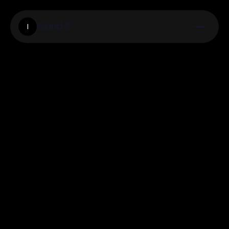
Island S
I