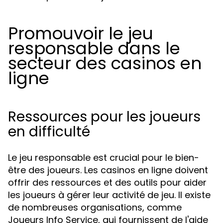
Promouvoir le jeu
responsable dans le
secteur des casinos en
ligne
Ressources pour les joueurs
en difficulté
Le jeu responsable est crucial pour le bien-
être des joueurs. Les casinos en ligne doivent
offrir des ressources et des outils pour aider
les joueurs à gérer leur activité de jeu. Il existe
de nombreuses organisations, comme
Joueurs Info Service, qui fournissent de l'aide