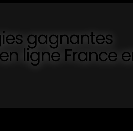
gies gagnantes
 en ligne France e