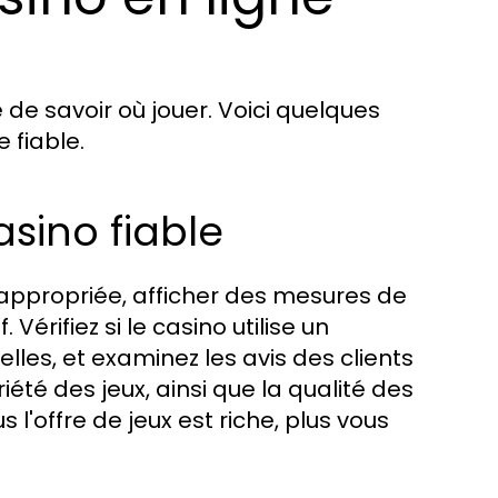
le de savoir où jouer. Voici quelques
e fiable.
asino fiable
appropriée, afficher des mesures de
 Vérifiez si le casino utilise un
les, et examinez les avis des clients
iété des jeux, ainsi que la qualité des
us l'offre de jeux est riche, plus vous