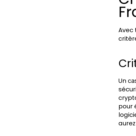
Fr
Avec t
critèr
Cri
Un
ca
sécuri
crypt
pour 
logici
aurez