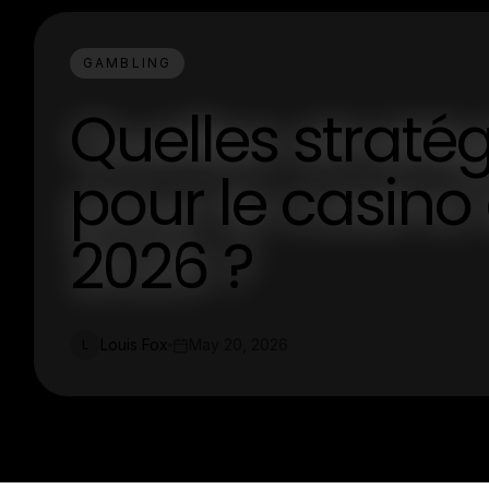
GAMBLING
Quelles straté
pour le casino
2026 ?
Louis Fox
May 20, 2026
L