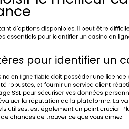
ance
ant d'options disponibles, il peut être diffici
es essentiels pour identifier un casino en lign
tères pour identifier un c
doit posséder une licence 
sino en ligne fiable
té robustes, et fournir un service client réactif.
age SSL pour sécuriser vos données personnel
évaluer la réputation de la plateforme. La var
els utilisés, est également un point crucial. Pl
 de chances de trouver ce que vous aimez.