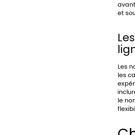
avant
et so
Les
lig
Les n
les c
expér
inclu
le no
flexib
Ch