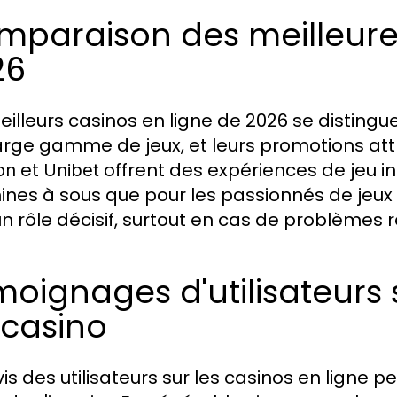
mparaison des meilleure
26
illeurs casinos en ligne de 2026 se distinguen
large gamme de jeux, et leurs promotions a
et
offrent des expériences de jeu i
on
Unibet
nes à sous que pour les passionnés de jeux d
un rôle décisif, surtout en cas de problèmes r
oignages d'utilisateurs 
 casino
is des utilisateurs sur les casinos en ligne p