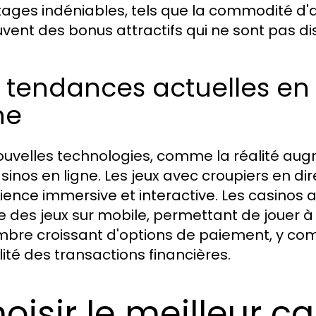
ages indéniables, tels que la commodité d'acc
uvent des bonus attractifs qui ne sont pas di
 tendances actuelles en
ne
ouvelles technologies, comme la réalité aug
asinos en ligne. Les jeux avec croupiers en di
ience immersive et interactive. Les casinos
re des jeux sur mobile, permettant de jouer à
mbre croissant d'options de paiement, y com
ilité des transactions financières.
oisir le meilleur c