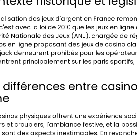
texte historique et légis
galisation des jeux d'argent en France remont
c'est avec la loi de 2010 que les jeux en ligne
rité Nationale des Jeux (ANJ), chargée de régu
os en ligne proposant des jeux de casino cla
jack demeurent prohibés pour les opérateurs 
trent principalement sur les paris sportifs, l
 différences entre casin
ne
asinos physiques offrent une expérience socia
s et croupiers, l'ambiance festive, et la poss
t sont des aspects inestimables. En revanche