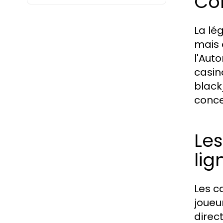
Con
La lé
mais 
l'Auto
casin
black
concen
Les
lig
Les c
joueur
direc