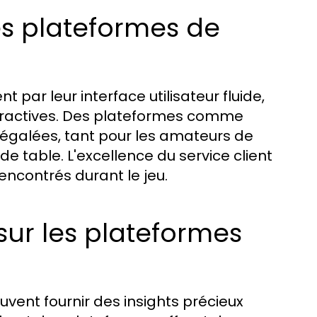
s plateformes de
t par leur interface utilisateur fluide,
ttractives. Des plateformes comme
négalées, tant pour les amateurs de
e table. L'excellence du service client
encontrés durant le jeu.
sur les plateformes
euvent fournir des insights précieux