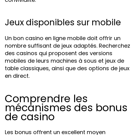
Jeux disponibles sur mobile
Un bon casino en ligne mobile doit offrir un
nombre suffisant de jeux adaptés. Recherchez
des casinos qui proposent des versions
mobiles de leurs machines à sous et jeux de
table classiques, ainsi que des options de jeux
en direct.
Comprendre les
mécanismes des bonus
de casino
Les bonus offrent un excellent moyen