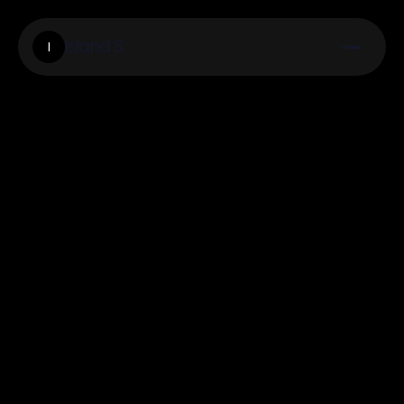
Island S
I