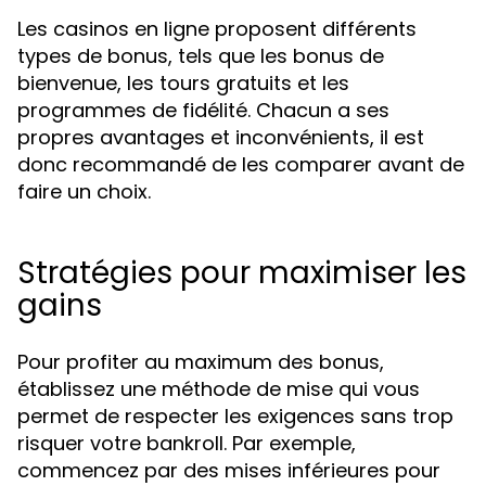
Les casinos en ligne proposent différents
types de bonus, tels que les bonus de
bienvenue, les tours gratuits et les
programmes de fidélité. Chacun a ses
propres avantages et inconvénients, il est
donc recommandé de les comparer avant de
faire un choix.
Stratégies pour maximiser les
gains
Pour profiter au maximum des bonus,
établissez une méthode de mise qui vous
permet de respecter les exigences sans trop
risquer votre bankroll. Par exemple,
commencez par des mises inférieures pour