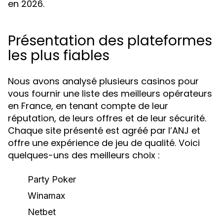
en 2026.
Présentation des plateformes
les plus fiables
Nous avons analysé plusieurs casinos pour
vous fournir une liste des meilleurs opérateurs
en France, en tenant compte de leur
réputation, de leurs offres et de leur sécurité.
Chaque site présenté est agréé par l’ANJ et
offre une expérience de jeu de qualité. Voici
quelques-uns des meilleurs choix :
Party Poker
Winamax
Netbet