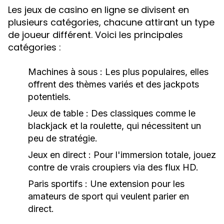
Les jeux de casino en ligne se divisent en
plusieurs catégories, chacune attirant un type
de joueur différent. Voici les principales
catégories :
Machines à sous :
Les plus populaires, elles
offrent des thèmes variés et des jackpots
potentiels.
Jeux de table :
Des classiques comme le
blackjack et la roulette, qui nécessitent un
peu de stratégie.
Jeux en direct :
Pour l'immersion totale, jouez
contre de vrais croupiers via des flux HD.
Paris sportifs :
Une extension pour les
amateurs de sport qui veulent parier en
direct.