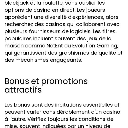
blackjack et la roulette, sans oublier les
options de casino en direct. Les joueurs
apprécient une diversité d'expériences, alors
recherchez des casinos qui collaborent avec
plusieurs fournisseurs de logiciels. Les titres
populaires incluent souvent des jeux de la
maison comme NetEnt ou Evolution Gaming,
qui garantissent des graphismes de qualité et
des mécanismes engageants.
Bonus et promotions
attractifs
Les bonus sont des incitations essentielles et
peuvent varier considérablement d'un casino
à l'autre. Vérifiez toujours les conditions de
mise, souvent indiquées par un niveau de