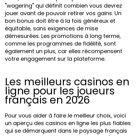
"wagering" qui définit combien vous devrez
jouer avant de pouvoir retirer vos gains. Un
bon bonus doit être à la fois généreux et
équitable, sans exigences de mise
démesurées. Les promotions à long terme,
comme les programmes de fidélité, sont
également un plus, car elles récompensent
votre engagement sur la plateforme.
Les meilleurs casinos en
ligne pour les joueurs
français en 2026
Pour vous aider à faire le meilleur choix, voici
un aperçu des casinos en ligne les plus fiables
qui se démarquent dans le paysage français