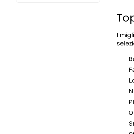
To
I mig
selezi
B
F
L
N
P
Q
S