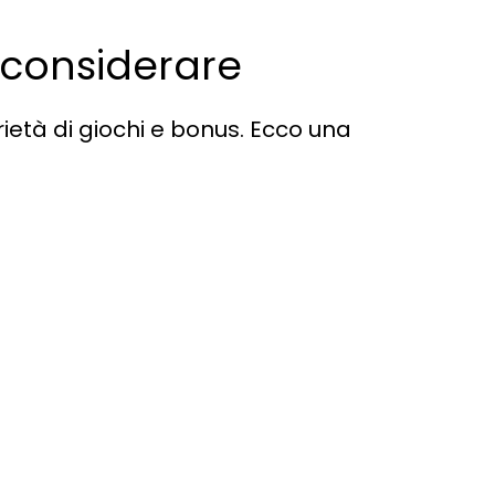
 considerare
rietà di giochi e bonus. Ecco una