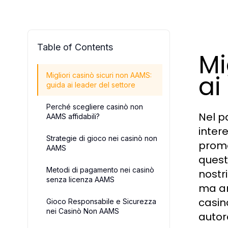
Table of Contents
Mi
ai
Migliori casinò sicuri non AAMS:
guida ai leader del settore
Perché scegliere casinò non
Nel p
AAMS affidabili?
inter
Strategie di gioco nei casinò non
promo
AAMS
quest
Metodi di pagamento nei casinò
nostri
senza licenza AAMS
ma an
casinò
Gioco Responsabile e Sicurezza
nei Casinò Non AAMS
autore