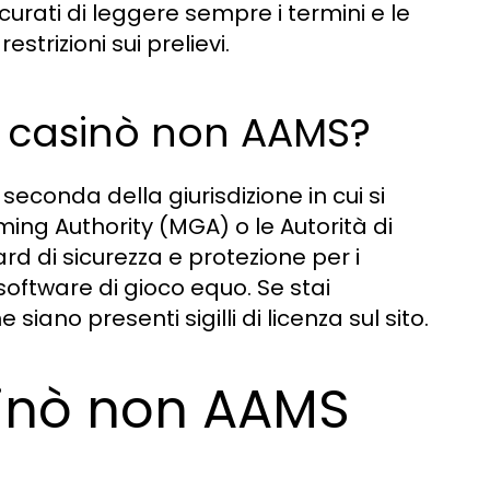
icurati di leggere sempre i termini e le
strizioni sui prelievi.
 casinò non AAMS?
conda della giurisdizione in cui si
ming Authority (MGA) o le Autorità di
 di sicurezza e protezione per i
i software di gioco equo. Se stai
ano presenti sigilli di licenza sul sito.
sinò non AAMS