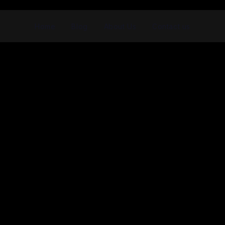
Home
Blog
About Us
Contact us