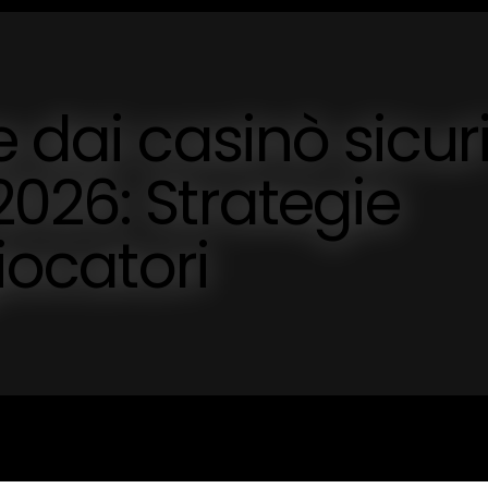
 dai casinò sicur
026: Strategie
iocatori