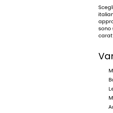
Scegl
itali
appro
sono 
carat
Va
M
B
L
M
A