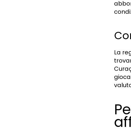
abbond
condiz
Co
La re
trova
Curaç
giocat
valuta
Pe
af