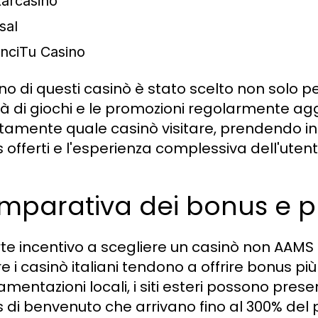
tarcasinò
sal
inciTu Casino
o di questi casinò è stato scelto non solo pe
tà di giochi e le promozioni regolarmente agg
tamente quale casinò visitare, prendendo in co
 offerti e l'esperienza complessiva dell'utent
parativa dei bonus e pr
te incentivo a scegliere un casinò non AAMS è 
 i casinò italiani tendono a offrire bonus più
amentazioni locali, i siti esteri possono pre
 di benvenuto che arrivano fino al 300% del 