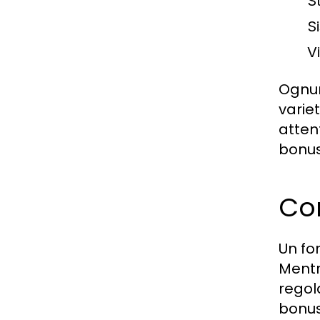
S
Si
V
Ognun
varie
atten
bonus
Com
Un for
Mentre
regol
bonus