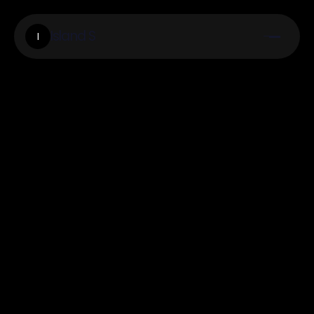
Island S
I