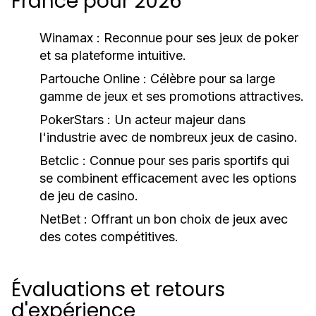
France pour 2026
Winamax :
Reconnue pour ses jeux de poker
et sa plateforme intuitive.
Partouche Online :
Célèbre pour sa large
gamme de jeux et ses promotions attractives.
PokerStars :
Un acteur majeur dans
l'industrie avec de nombreux jeux de casino.
Betclic :
Connue pour ses paris sportifs qui
se combinent efficacement avec les options
de jeu de casino.
NetBet :
Offrant un bon choix de jeux avec
des cotes compétitives.
Évaluations et retours
d'expérience