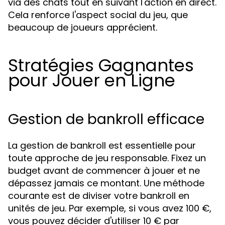
via des chats tout en suivant l'action en direct.
Cela renforce l'aspect social du jeu, que
beaucoup de joueurs apprécient.
Stratégies Gagnantes
pour Jouer en Ligne
Gestion de bankroll efficace
La gestion de bankroll est essentielle pour
toute approche de jeu responsable. Fixez un
budget avant de commencer à jouer et ne
dépassez jamais ce montant. Une méthode
courante est de diviser votre bankroll en
unités de jeu. Par exemple, si vous avez 100 €,
vous pouvez décider d'utiliser 10 € par