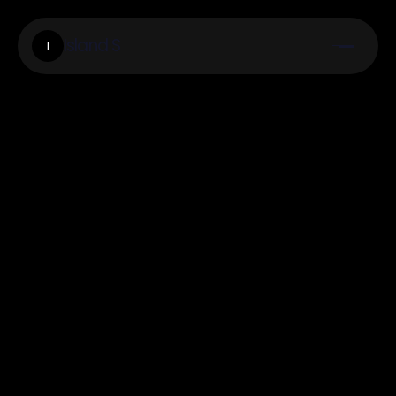
Island S
I