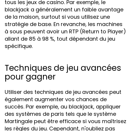
tous les jeux de casino. Par exemple, le
blackjack a généralement un faible avantage
de la maison, surtout si vous utilisez une
stratégie de base. En revanche, les machines
à sous peuvent avoir un RTP (Return to Player)
allant de 85 à 98 %, tout dépendant du jeu
spécifique.
Techniques de jeu avancées
pour gagner
Utiliser des techniques de jeu avancées peut
également augmenter vos chances de
succès. Par exemple, au blackjack, appliquer
des systèmes de paris tels que le système
Martingale peut être efficace si vous maîtrisez
les règles du jeu. Cependant, n'oubliez pas