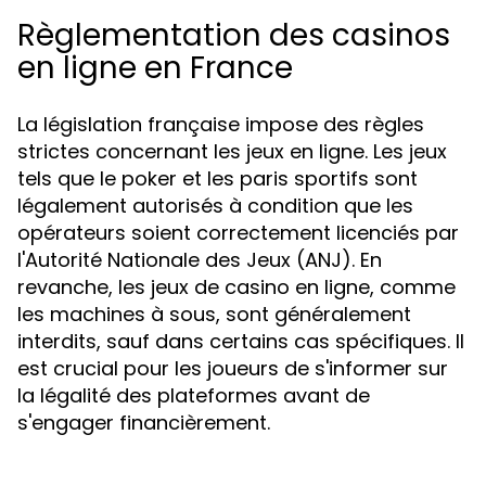
Règlementation des casinos
en ligne en France
La législation française impose des règles
strictes concernant les jeux en ligne. Les jeux
tels que le poker et les paris sportifs sont
légalement autorisés à condition que les
opérateurs soient correctement licenciés par
l'Autorité Nationale des Jeux (ANJ). En
revanche, les jeux de casino en ligne, comme
les machines à sous, sont généralement
interdits, sauf dans certains cas spécifiques. Il
est crucial pour les joueurs de s'informer sur
la légalité des plateformes avant de
s'engager financièrement.