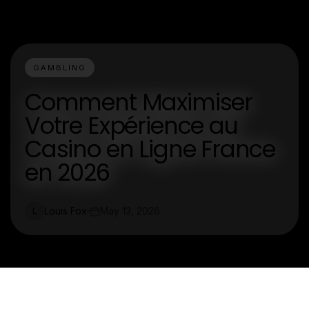
GAMBLING
Comment Maximiser
Votre Expérience au
Casino en Ligne France
en 2026
Louis Fox
May 13, 2026
L