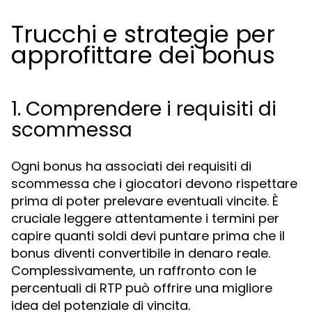
Trucchi e strategie per
approfittare dei bonus
1. Comprendere i requisiti di
scommessa
Ogni bonus ha associati dei requisiti di
scommessa che i giocatori devono rispettare
prima di poter prelevare eventuali vincite. È
cruciale leggere attentamente i termini per
capire quanti soldi devi puntare prima che il
bonus diventi convertibile in denaro reale.
Complessivamente, un raffronto con le
percentuali di RTP può offrire una migliore
idea del potenziale di vincita.