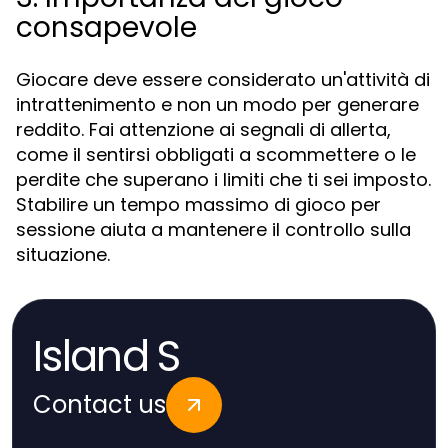
consapevole
Giocare deve essere considerato un'attività di
intrattenimento e non un modo per generare
reddito. Fai attenzione ai segnali di allerta,
come il sentirsi obbligati a scommettere o le
perdite che superano i limiti che ti sei imposto.
Stabilire un tempo massimo di gioco per
sessione aiuta a mantenere il controllo sulla
situazione.
Island S
Contact us