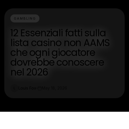
GAMBLING
12 Essenziali fatti sulla
lista casino non AAMS
che ogni giocatore
dovrebbe conoscere
nel 2026
Louis Fox
May 18, 2026
L