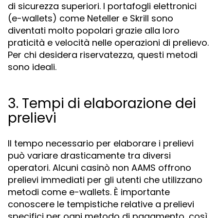
di sicurezza superiori. I portafogli elettronici
(e-wallets) come Neteller e Skrill sono
diventati molto popolari grazie alla loro
praticità e velocità nelle operazioni di prelievo.
Per chi desidera riservatezza, questi metodi
sono ideali.
3. Tempi di elaborazione dei
prelievi
Il tempo necessario per elaborare i prelievi
può variare drasticamente tra diversi
operatori. Alcuni casinò non AAMS offrono
prelievi immediati per gli utenti che utilizzano
metodi come e-wallets. È importante
conoscere le tempistiche relative a prelievi
specifici per ogni metodo di pagamento, così