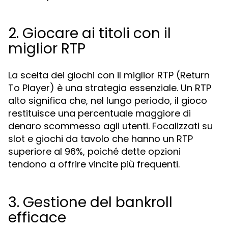
2. Giocare ai titoli con il
miglior RTP
La scelta dei giochi con il miglior RTP (Return
To Player) è una strategia essenziale. Un RTP
alto significa che, nel lungo periodo, il gioco
restituisce una percentuale maggiore di
denaro scommesso agli utenti. Focalizzati su
slot e giochi da tavolo che hanno un RTP
superiore al 96%, poiché dette opzioni
tendono a offrire vincite più frequenti.
3. Gestione del bankroll
efficace