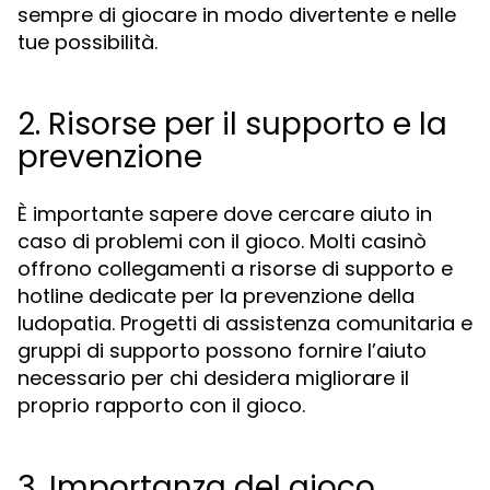
sempre di giocare in modo divertente e nelle
tue possibilità.
2. Risorse per il supporto e la
prevenzione
È importante sapere dove cercare aiuto in
caso di problemi con il gioco. Molti casinò
offrono collegamenti a risorse di supporto e
hotline dedicate per la prevenzione della
ludopatia. Progetti di assistenza comunitaria e
gruppi di supporto possono fornire l’aiuto
necessario per chi desidera migliorare il
proprio rapporto con il gioco.
3. Importanza del gioco