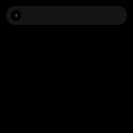
Island S
I